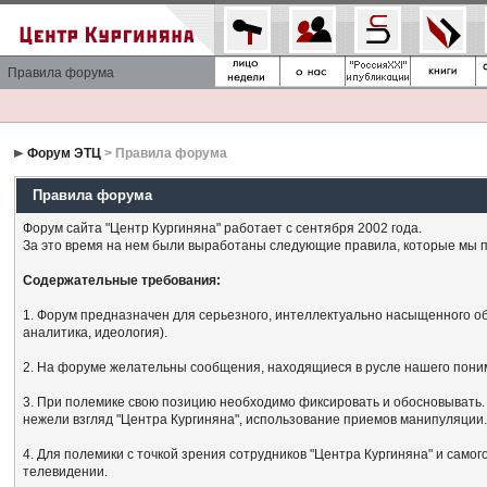
Правила форума
Форум ЭТЦ
> Правила форума
Правила форума
Форум сайта "Центр Кургиняна" работает с сентября 2002 года.
За это время на нем были выработаны следующие правила, которые мы п
Содержательные требования:
1. Форум предназначен для серьезного, интеллектуально насыщенного об
аналитика, идеология).
2. На форуме желательны сообщения, находящиеся в русле нашего поним
3. При полемике свою позицию необходимо фиксировать и обосновывать. 
нежели взгляд "Центра Кургиняна", использование приемов манипуляции
4. Для полемики с точкой зрения сотрудников "Центра Кургиняна" и сам
телевидении.