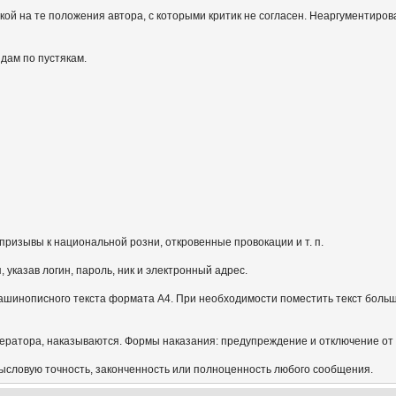
кой на те положения автора, с которыми критик не согласен. Неаргументиров
идам по пустякам.
призывы к национальной розни, откровенные провокации и т. п.
указав логин, пароль, ник и электронный адрес.
ашинописного текста формата А4. При необходимости поместить текст больш
ератора, наказываются. Формы наказания: предупреждение и отключение от
мысловую точность, законченность или полноценность любого сообщения.