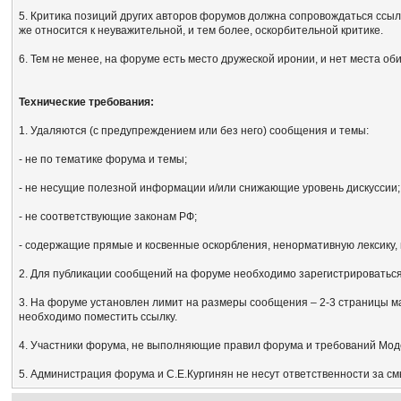
5. Критика позиций других авторов форумов должна сопровождаться ссыл
же относится к неуважительной, и тем более, оскорбительной критике.
6. Тем не менее, на форуме есть место дружеской иронии, и нет места об
Технические требования:
1. Удаляются (с предупреждением или без него) сообщения и темы:
- не по тематике форума и темы;
- не несущие полезной информации и/или снижающие уровень дискуссии;
- не соответствующие законам РФ;
- содержащие прямые и косвенные оскорбления, ненормативную лексику, 
2. Для публикации сообщений на форуме необходимо зарегистрироваться, 
3. На форуме установлен лимит на размеры сообщения – 2-3 страницы м
необходимо поместить ссылку.
4. Участники форума, не выполняющие правил форума и требований Мод
5. Администрация форума и С.Е.Кургинян не несут ответственности за с