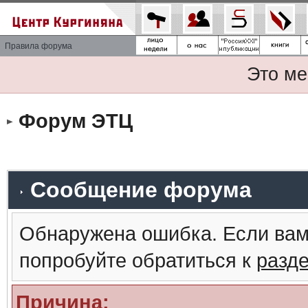
Правила форума
Это ме
Форум ЭТЦ
Сообщение форума
Обнаружена ошибка. Если вам
попробуйте обратиться к
разд
Причина: