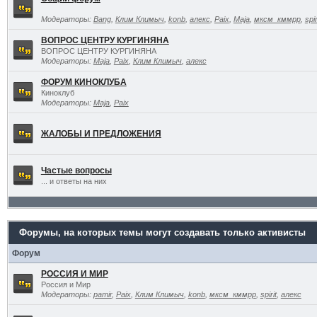
Модераторы:
Bang
,
Клим Климыч
,
konb
,
алекс
,
Paix
,
Maja
,
мксм_кммрр
,
spir
ВОПРОС ЦЕНТРУ КУРГИНЯНА
ВОПРОС ЦЕНТРУ КУРГИНЯНА
Модераторы:
Maja
,
Paix
,
Клим Климыч
,
алекс
ФОРУМ КИНОКЛУБА
Киноклуб
Модераторы:
Maja
,
Paix
ЖАЛОБЫ И ПРЕДЛОЖЕНИЯ
Частые вопросы
... и ответы на них
Форумы, на которых темы могут создавать только активисты
Форум
РОССИЯ И МИР
Россия и Мир
Модераторы:
pamir
,
Paix
,
Клим Климыч
,
konb
,
мксм_кммрр
,
spirit
,
алекс