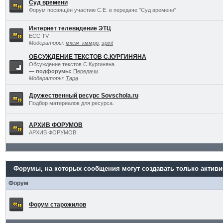
Суд времени
Форум посвящён участию С.Е. в передаче "Суд времени".
Интернет телевидение ЭТЦ
ECC TV
Модераторы:
мксм_кммрр
,
spirit
ОБСУЖДЕНИЕ ТЕКСТОВ С.КУРГИНЯНА
Обсуждение текстов С.Кургиняна
— подфорумы:
Передачи
Модераторы:
Тара
Дружественный ресурс Sovschola.ru
Подбор материалов для ресурса.
АРХИВ ФОРУМОВ
АРХИВ ФОРУМОВ
Форумы, на которых сообщения могут создавать только актив
Форум
Форум старожилов