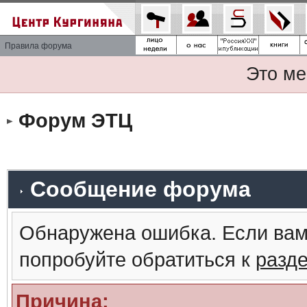
Правила форума
Это ме
Форум ЭТЦ
Сообщение форума
Обнаружена ошибка. Если вам
попробуйте обратиться к
разд
Причина: