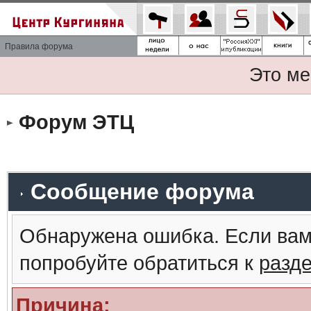
Правила форума
Это ме
Форум ЭТЦ
Сообщение форума
Обнаружена ошибка. Если вам
попробуйте обратиться к
разд
Причина: