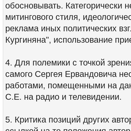
обосновывать. Категорически 
митингового стиля, идеологиче
реклама иных политических взг
Кургиняна", использование пр
4. Для полемики с точкой зрени
самого Сергея Ервандовича не
работами, помещенными на дан
С.Е. на радио и телевидении.
5. Критика позиций других ав
ссылкой на те положения автора