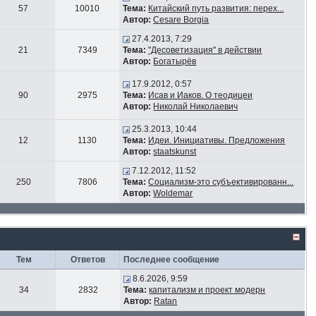
57
10010
Тема:
Китайский путь развития: перех...
Автор:
Cesare Borgia
27.4.2013, 7:29
21
7349
Тема:
"Десоветизация" в действии
Автор:
Богатырёв
17.9.2012, 0:57
90
2975
Тема:
Исав и Иаков. О теодицеи
Автор:
Николай Николаевич
25.3.2013, 10:44
12
1130
Тема:
Идеи. Инициативы. Предложения
Автор:
staatskunst
7.12.2012, 11:52
250
7806
Тема:
Социализм-это субъективированн...
Автор:
Woldemar
Тем
Ответов
Последнее сообщение
8.6.2026, 9:59
34
2832
Тема:
капитализм и проект модерн
Автор:
Ratan