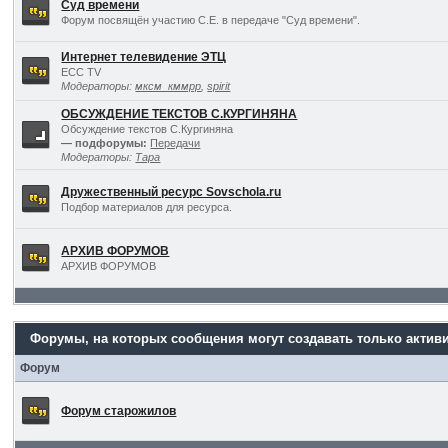
Суд времени
Форум посвящён участию С.Е. в передаче "Суд времени".
Интернет телевидение ЭТЦ
ECC TV
Модераторы:
мксм_кммрр
,
spirit
ОБСУЖДЕНИЕ ТЕКСТОВ С.КУРГИНЯНА
Обсуждение текстов С.Кургиняна
— подфорумы:
Передачи
Модераторы:
Тара
Дружественный ресурс Sovschola.ru
Подбор материалов для ресурса.
АРХИВ ФОРУМОВ
АРХИВ ФОРУМОВ
Форумы, на которых сообщения могут создавать только актив
Форум
Форум старожилов