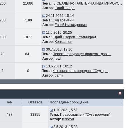
266
21686
Тема:
ГЛОБАЛЬНАЯ АЛЬТЕРНАТИВА МИРОУС...
Автор:
Юрий Тиора
24.11.2025, 15:14
280
7189
Тема:
Суд времени
Автор:
Евсей Никандрович
11.5.2015, 20:25
130
1877
Тема:
Юрий Озеров. Сталинград.
Автор:
Konstanten
30.7.2013, 19:16
73
641
Тема:
Переконфигурация форума - давн...
Автор:
rewt
13.6.2011, 18:12
1
0
Тема:
Как появилась передача "Суд вр...
Автор:
pamir
Тем
Ответов
Последнее сообщение
1.10.2021, 5:51
437
33855
Тема:
Православие и "Суть времени"
Автор:
fedor50
3.5.2013, 15:33