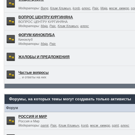
Модераторы:
Bang
,
Клим Климыч
,
konb
,
алекс
,
Paix
,
Maja
,
мксм_кммрр
,
spi
ВОПРОС ЦЕНТРУ КУРГИНЯНА
ВОПРОС ЦЕНТРУ КУРГИНЯНА
Модераторы:
Maja
,
Paix
,
Клим Климыч
,
алекс
ФОРУМ КИНОКЛУБА
Киноклуб
Модераторы:
Maja
,
Paix
ЖАЛОБЫ И ПРЕДЛОЖЕНИЯ
Частые вопросы
... и ответы на них
Форумы, на которых темы могут создавать только активисты
Форум
РОССИЯ И МИР
Россия и Мир
Модераторы:
pamir
,
Paix
,
Клим Климыч
,
konb
,
мксм_кммрр
,
spirit
,
алекс