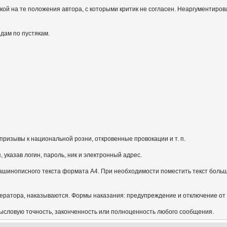
кой на те положения автора, с которыми критик не согласен. Неаргументиров
идам по пустякам.
призывы к национальной розни, откровенные провокации и т. п.
указав логин, пароль, ник и электронный адрес.
ашинописного текста формата А4. При необходимости поместить текст больш
ератора, наказываются. Формы наказания: предупреждение и отключение от
мысловую точность, законченность или полноценность любого сообщения.