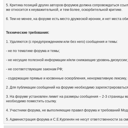
5. Критика позиций других авторов форумов должна сопровождаться ссыл
же относится к неуважительной, и тем более, оскорбительной критике.
6. Тем не менее, на форуме есть место дружеской иронии, и нет места об
Технические требования:
1. Удаляются (с предупреждением или без него) сообщения и темы:
- не по тематике форума и темы;
- не несущие полезной информации и/или снижающие уровень дискуссии;
- не соответствующие законам РФ;
- содержащие прямые и косвенные оскорбления, ненормативную лексику, 
2. Для публикации сообщений на форуме необходимо зарегистрироваться, 
3. На форуме установлен лимит на размеры сообщения – 2-3 страницы м
необходимо поместить ссылку.
4. Участники форума, не выполняющие правил форума и требований Мод
5. Администрация форума и С.Е.Кургинян не несут ответственности за с