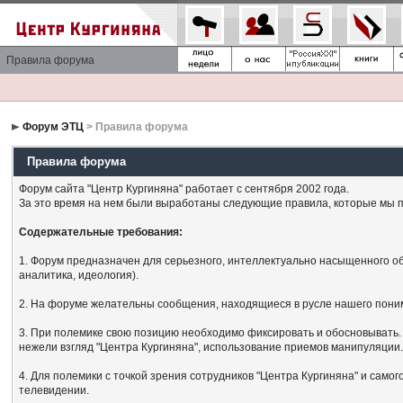
Правила форума
Форум ЭТЦ
> Правила форума
Правила форума
Форум сайта "Центр Кургиняна" работает с сентября 2002 года.
За это время на нем были выработаны следующие правила, которые мы п
Содержательные требования:
1. Форум предназначен для серьезного, интеллектуально насыщенного об
аналитика, идеология).
2. На форуме желательны сообщения, находящиеся в русле нашего поним
3. При полемике свою позицию необходимо фиксировать и обосновывать. 
нежели взгляд "Центра Кургиняна", использование приемов манипуляции
4. Для полемики с точкой зрения сотрудников "Центра Кургиняна" и сам
телевидении.