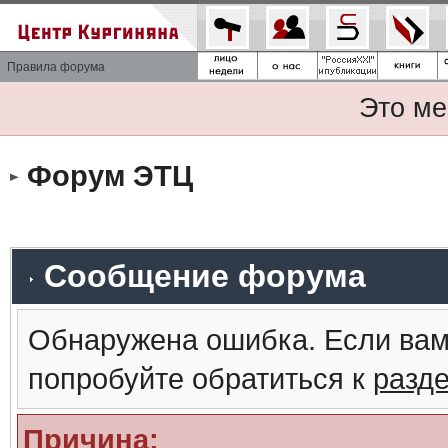
Правила форума
Это ме
Форум ЭТЦ
Сообщение форума
Обнаружена ошибка. Если вам
попробуйте обратиться к
разд
Причина: