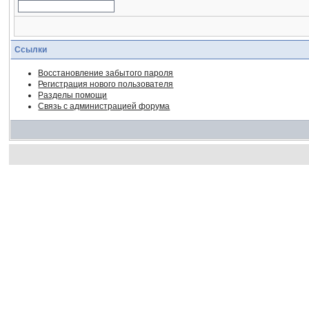
Ссылки
Восстановление забытого пароля
Регистрация нового пользователя
Разделы помощи
Связь с администрацией форума