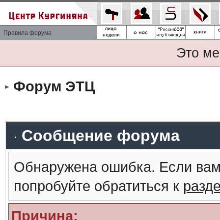
Правила форума
Это ме
Форум ЭТЦ
Сообщение форума
Обнаружена ошибка. Если вам
попробуйте обратиться к
разд
Причина: