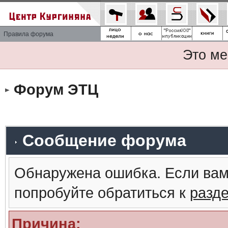
Правила форума
Это ме
Форум ЭТЦ
Сообщение форума
Обнаружена ошибка. Если вам
попробуйте обратиться к
разд
Причина: