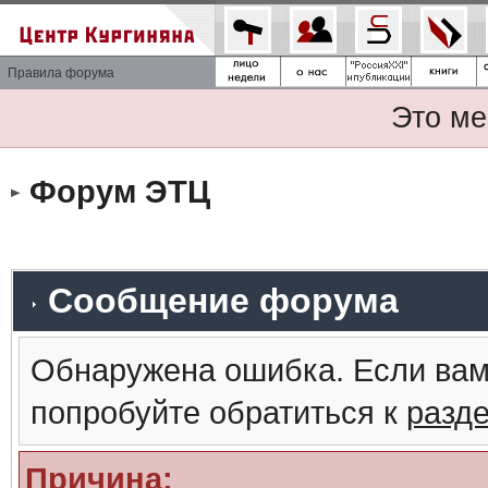
Правила форума
Это ме
Форум ЭТЦ
Сообщение форума
Обнаружена ошибка. Если вам
попробуйте обратиться к
разд
Причина: