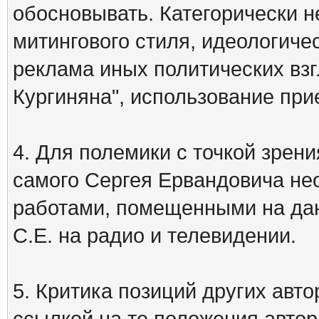
обосновывать. Категорически 
митингового стиля, идеологиче
реклама иных политических взг
Кургиняна", использование пр
4. Для полемики с точкой зрени
самого Сергея Ервандовича не
работами, помещенными на дан
С.Е. на радио и телевидении.
5. Критика позиций других ав
ссылкой на те положения автора