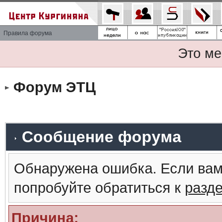
Правила форума
Это ме
Форум ЭТЦ
Сообщение форума
Обнаружена ошибка. Если вам
попробуйте обратиться к
разд
Причина: