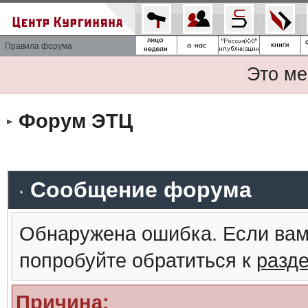
Правила форума
Это ме
Форум ЭТЦ
Сообщение форума
Обнаружена ошибка. Если вам
попробуйте обратиться к
разд
Причина: