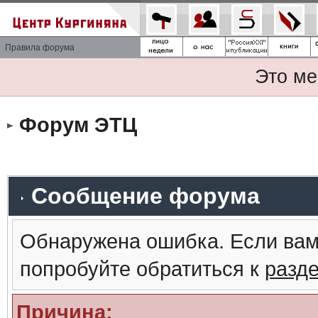
Правила форума
Это ме
Форум ЭТЦ
Сообщение форума
Обнаружена ошибка. Если вам
попробуйте обратиться к
разд
Причина: