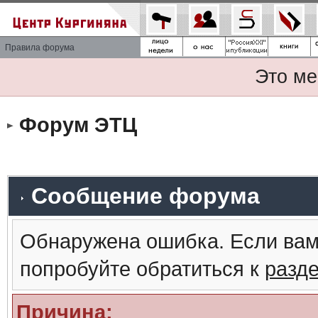
Правила форума
Это ме
Форум ЭТЦ
Сообщение форума
Обнаружена ошибка. Если вам
попробуйте обратиться к
разд
Причина: