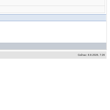
Сейчас: 8.8.2026, 7:26