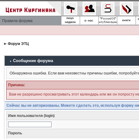
Правила форума
Форум ЭТЦ
Сообщение форума
Обнаружена ошибка. Если вам неизвестны причины ошибки, попробуйт
Причина:
Вам не разрешено просматривать этот календарь или же он попросту н
Сейчас вы не авторизованы. Можете сделать это, используя форму ни
Имя пользователя (login)
Пароль