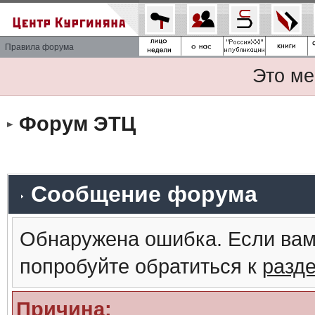
Правила форума
Это ме
Форум ЭТЦ
Сообщение форума
Обнаружена ошибка. Если вам
попробуйте обратиться к
разд
Причина: