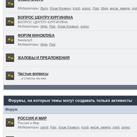
Модераторы:
Bang
,
Клим Климыч
,
konb
,
алекс
,
Paix
,
Maja
,
мксм_кммрр
,
spir
ВОПРОС ЦЕНТРУ КУРГИНЯНА
ВОПРОС ЦЕНТРУ КУРГИНЯНА
Модераторы:
Maja
,
Paix
,
Клим Климыч
,
алекс
ФОРУМ КИНОКЛУБА
Киноклуб
Модераторы:
Maja
,
Paix
ЖАЛОБЫ И ПРЕДЛОЖЕНИЯ
Частые вопросы
... и ответы на них
Форумы, на которых темы могут создавать только активисты
Форум
РОССИЯ И МИР
Россия и Мир
Модераторы:
pamir
,
Paix
,
Клим Климыч
,
konb
,
мксм_кммрр
,
spirit
,
алекс