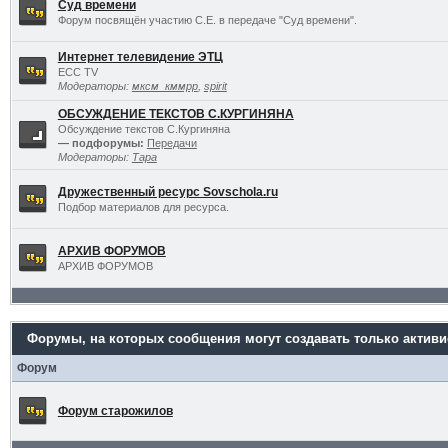
Суд времени
Форум посвящён участию С.Е. в передаче "Суд времени".
Интернет телевидение ЭТЦ
ECC TV
Модераторы:
мксм_кммрр
,
spirit
ОБСУЖДЕНИЕ ТЕКСТОВ С.КУРГИНЯНА
Обсуждение текстов С.Кургиняна
— подфорумы:
Передачи
Модераторы:
Тара
Дружественный ресурс Sovschola.ru
Подбор материалов для ресурса.
АРХИВ ФОРУМОВ
АРХИВ ФОРУМОВ
Форумы, на которых сообщения могут создавать только актив
Форум
Форум старожилов