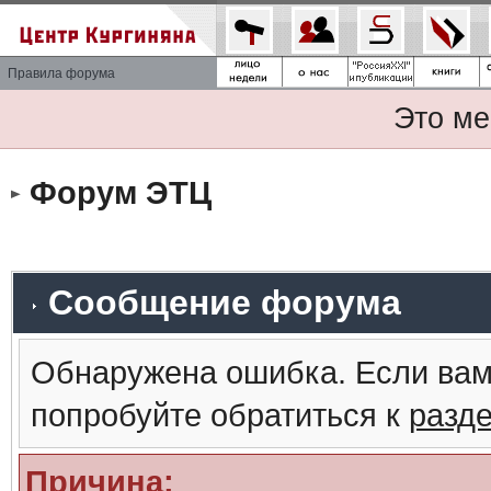
Правила форума
Это ме
Форум ЭТЦ
Сообщение форума
Обнаружена ошибка. Если вам
попробуйте обратиться к
разд
Причина: