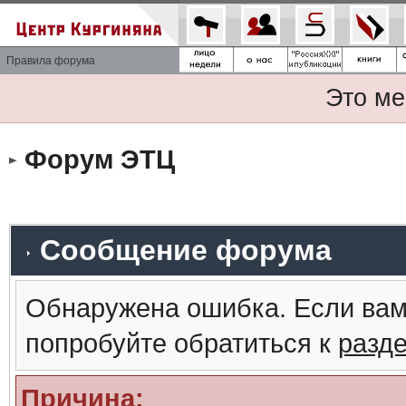
Правила форума
Это ме
Форум ЭТЦ
Сообщение форума
Обнаружена ошибка. Если вам
попробуйте обратиться к
разд
Причина: