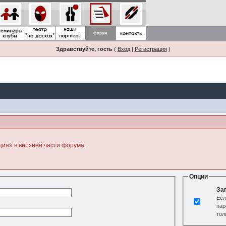
Здравствуйте, гость
(
Вход
|
Регистрация
)
ция» в верхней части форума.
Опции
За
Есл
пар
тол