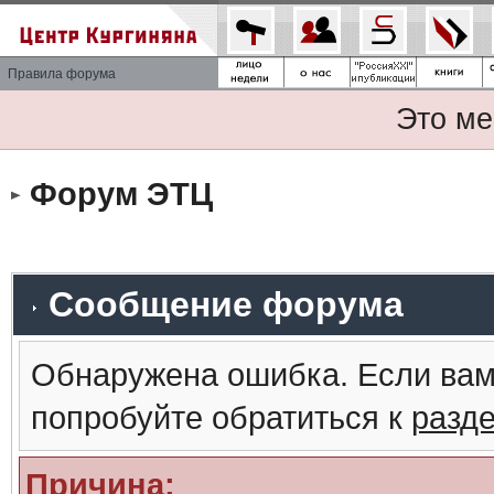
Правила форума
Это ме
Форум ЭТЦ
Сообщение форума
Обнаружена ошибка. Если вам
попробуйте обратиться к
разд
Причина: