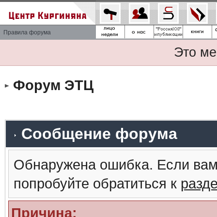
Правила форума
Это ме
Форум ЭТЦ
Сообщение форума
Обнаружена ошибка. Если вам
попробуйте обратиться к
разд
Причина: