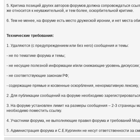
5. Критика позиций других авторов форумов должна сопровождаться ссыл
же относится к неуважительной, и тем более, оскорбительной критике.
6. Тем не менее, на форуме есть место дружеской иронии, и нет места об
Технические требования:
1. Удаляются (с предупреждением или без него) сообщения и темы:
- не по тематике форума и темы;
- не несущие полезной информации и/или снижающие уровень дискуссии;
- не соответствующие законам РФ;
- содержащие прямые и косвенные оскорбления, ненормативную лексику, 
2. Для публикации сообщений на форуме необходимо зарегистрироваться, 
3. На форуме установлен лимит на размеры сообщения – 2-3 страницы м
необходимо поместить ссылку.
4. Участники форума, не выполняющие правил форума и требований Мод
5. Администрация форума и С.Е.Кургинян не несут ответственности за с