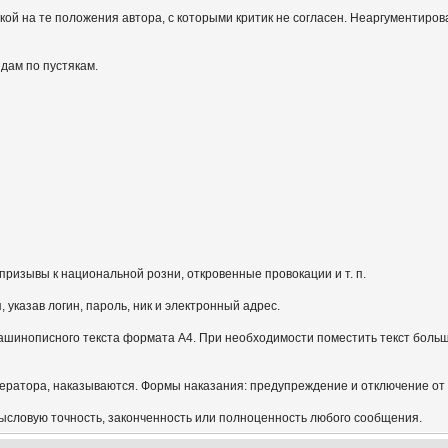
кой на те положения автора, с которыми критик не согласен. Неаргументиров
идам по пустякам.
призывы к национальной розни, откровенные провокации и т. п.
указав логин, пароль, ник и электронный адрес.
ашинописного текста формата А4. При необходимости поместить текст больш
ератора, наказываются. Формы наказания: предупреждение и отключение от
мысловую точность, законченность или полноценность любого сообщения.