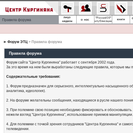
Правила форума
Форум ЭТЦ
> Правила форума
Правила форума
Форум сайта "Центр Кургиняна" работает с сентября 2002 года.
За это время на нем были выработаны следующие правила, которые мы п
Содержательные требования:
1. Форум предназначен для серьезного, интеллектуально насыщенного об
аналитика, идеология).
2. На форуме желательны сообщения, находящиеся в русле нашего поним
3. При полемике свою позицию необходимо фиксировать и обосновывать. 
нежели взгляд "Центра Кургиняна", использование приемов манипуляции
4. Для полемики с точкой зрения сотрудников "Центра Кургиняна" и сам
телевидении.