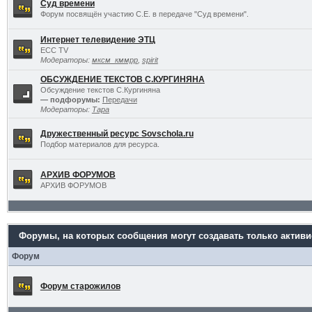
Суд времени
Форум посвящён участию С.Е. в передаче "Суд времени".
Интернет телевидение ЭТЦ
ECC TV
Модераторы:
мксм_кммрр
,
spirit
ОБСУЖДЕНИЕ ТЕКСТОВ С.КУРГИНЯНА
Обсуждение текстов С.Кургиняна
— подфорумы:
Передачи
Модераторы:
Тара
Дружественный ресурс Sovschola.ru
Подбор материалов для ресурса.
АРХИВ ФОРУМОВ
АРХИВ ФОРУМОВ
Форумы, на которых сообщения могут создавать только актив
Форум
Форум старожилов