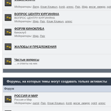
Модераторы:
Bang
,
Клим Климыч
,
konb
,
алекс
,
Paix
,
Maja
,
мксм_кммрр
,
spir
ВОПРОС ЦЕНТРУ КУРГИНЯНА
ВОПРОС ЦЕНТРУ КУРГИНЯНА
Модераторы:
Maja
,
Paix
,
Клим Климыч
,
алекс
ФОРУМ КИНОКЛУБА
Киноклуб
Модераторы:
Maja
,
Paix
ЖАЛОБЫ И ПРЕДЛОЖЕНИЯ
Частые вопросы
... и ответы на них
Форумы, на которых темы могут создавать только активисты
Форум
РОССИЯ И МИР
Россия и Мир
Модераторы:
pamir
,
Paix
,
Клим Климыч
,
konb
,
мксм_кммрр
,
spirit
,
алекс