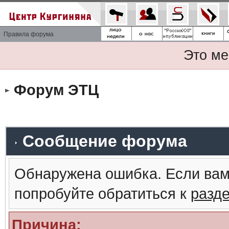
Правила форума
Это ме
Форум ЭТЦ
Сообщение форума
Обнаружена ошибка. Если вам
попробуйте обратиться к
разд
Причина: