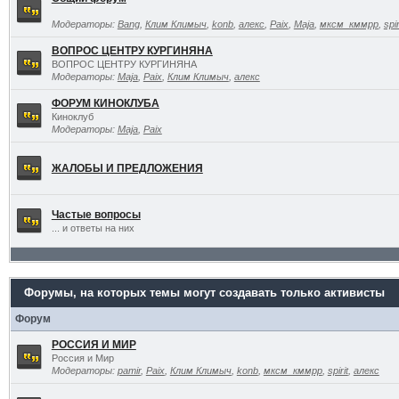
Модераторы:
Bang
,
Клим Климыч
,
konb
,
алекс
,
Paix
,
Maja
,
мксм_кммрр
,
spir
ВОПРОС ЦЕНТРУ КУРГИНЯНА
ВОПРОС ЦЕНТРУ КУРГИНЯНА
Модераторы:
Maja
,
Paix
,
Клим Климыч
,
алекс
ФОРУМ КИНОКЛУБА
Киноклуб
Модераторы:
Maja
,
Paix
ЖАЛОБЫ И ПРЕДЛОЖЕНИЯ
Частые вопросы
... и ответы на них
Форумы, на которых темы могут создавать только активисты
Форум
РОССИЯ И МИР
Россия и Мир
Модераторы:
pamir
,
Paix
,
Клим Климыч
,
konb
,
мксм_кммрр
,
spirit
,
алекс