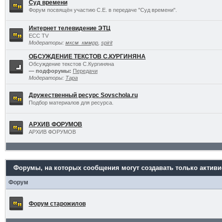
Суд времени
Форум посвящён участию С.Е. в передаче "Суд времени".
Интернет телевидение ЭТЦ
ECC TV
Модераторы:
мксм_кммрр
,
spirit
ОБСУЖДЕНИЕ ТЕКСТОВ С.КУРГИНЯНА
Обсуждение текстов С.Кургиняна
— подфорумы:
Передачи
Модераторы:
Тара
Дружественный ресурс Sovschola.ru
Подбор материалов для ресурса.
АРХИВ ФОРУМОВ
АРХИВ ФОРУМОВ
Форумы, на которых сообщения могут создавать только актив
Форум
Форум старожилов