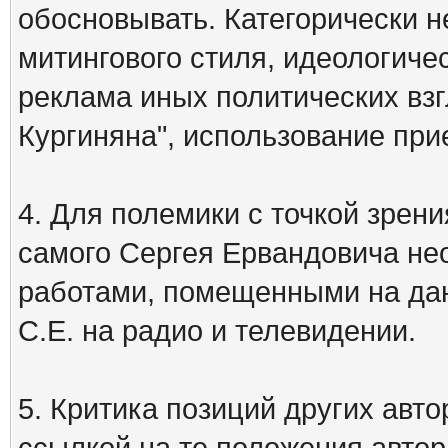
обосновывать. Категорически 
митингового стиля, идеологиче
реклама иных политических взг
Кургиняна", использование пр
4. Для полемики с точкой зрени
самого Сергея Ервандовича не
работами, помещенными на дан
С.Е. на радио и телевидении.
5. Критика позиций других ав
ссылкой на те положения автора