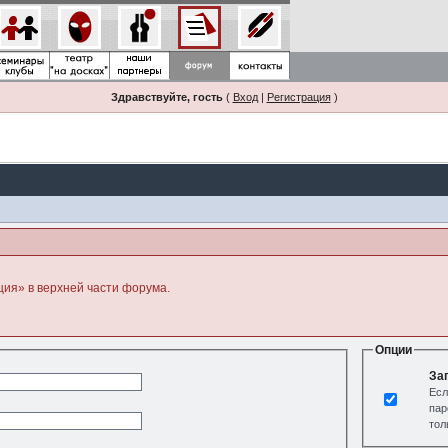
Здравствуйте, гость
(
Вход
|
Регистрация
)
ция» в верхней части форума.
Опции
За
Есл
пар
тол