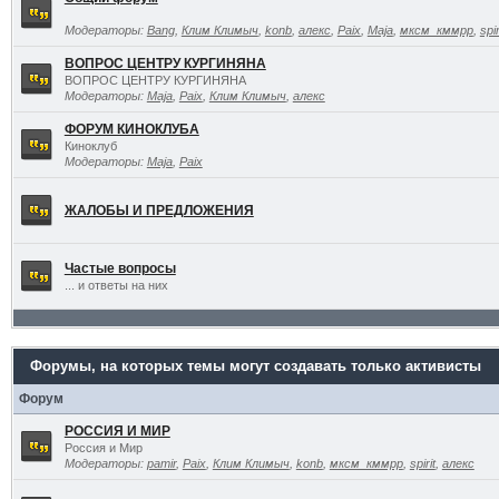
Модераторы:
Bang
,
Клим Климыч
,
konb
,
алекс
,
Paix
,
Maja
,
мксм_кммрр
,
spir
ВОПРОС ЦЕНТРУ КУРГИНЯНА
ВОПРОС ЦЕНТРУ КУРГИНЯНА
Модераторы:
Maja
,
Paix
,
Клим Климыч
,
алекс
ФОРУМ КИНОКЛУБА
Киноклуб
Модераторы:
Maja
,
Paix
ЖАЛОБЫ И ПРЕДЛОЖЕНИЯ
Частые вопросы
... и ответы на них
Форумы, на которых темы могут создавать только активисты
Форум
РОССИЯ И МИР
Россия и Мир
Модераторы:
pamir
,
Paix
,
Клим Климыч
,
konb
,
мксм_кммрр
,
spirit
,
алекс