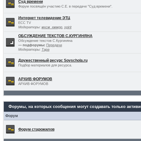
Суд времени
Форум посвящён участию С.Е. в передаче "Суд времени".
Интернет телевидение ЭТЦ
ECC TV
Модераторы:
мксм_кммрр
,
spirit
ОБСУЖДЕНИЕ ТЕКСТОВ С.КУРГИНЯНА
Обсуждение текстов С.Кургиняна
— подфорумы:
Передачи
Модераторы:
Тара
Дружественный ресурс Sovschola.ru
Подбор материалов для ресурса.
АРХИВ ФОРУМОВ
АРХИВ ФОРУМОВ
Форумы, на которых сообщения могут создавать только актив
Форум
Форум старожилов