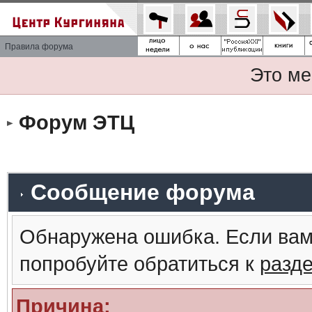
Правила форума
Это ме
Форум ЭТЦ
Сообщение форума
Обнаружена ошибка. Если вам
попробуйте обратиться к
разд
Причина: