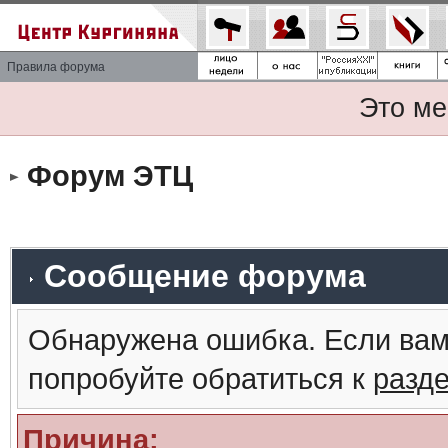
Правила форума
Это ме
Форум ЭТЦ
Сообщение форума
Обнаружена ошибка. Если вам
попробуйте обратиться к
разд
Причина: