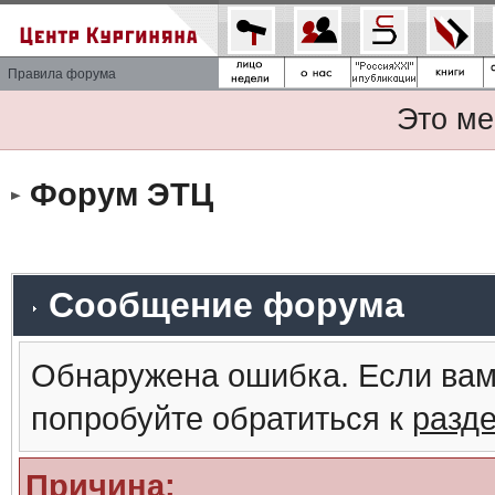
Правила форума
Это ме
Форум ЭТЦ
Сообщение форума
Обнаружена ошибка. Если вам
попробуйте обратиться к
разд
Причина: