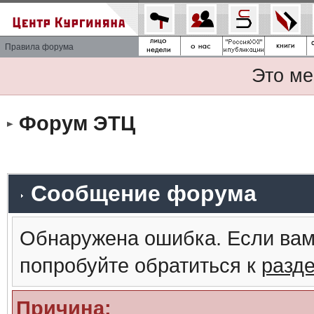
Правила форума
Это ме
Форум ЭТЦ
Сообщение форума
Обнаружена ошибка. Если вам
попробуйте обратиться к
разд
Причина: