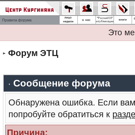
Правила форума
Это ме
Форум ЭТЦ
Сообщение форума
Обнаружена ошибка. Если вам
попробуйте обратиться к
разд
Причина: