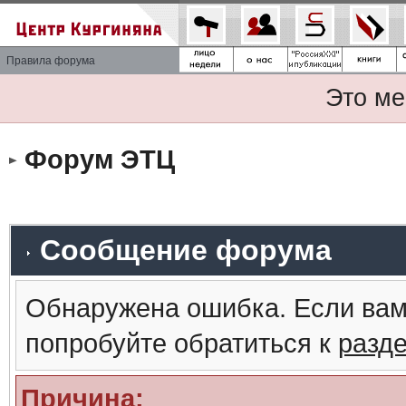
Правила форума
Это ме
Форум ЭТЦ
Сообщение форума
Обнаружена ошибка. Если вам
попробуйте обратиться к
разд
Причина: