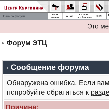
Правила форума
Это ме
Форум ЭТЦ
Сообщение форума
Обнаружена ошибка. Если вам
попробуйте обратиться к
разд
Причина: