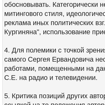
обосновывать. Категорически 
митингового стиля, идеологиче
реклама иных политических взг
Кургиняна", использование пр
4. Для полемики с точкой зрени
самого Сергея Ервандовича не
работами, помещенными на дан
С.Е. на радио и телевидении.
5. Критика позиций других ав
ссылкой на те положения автора