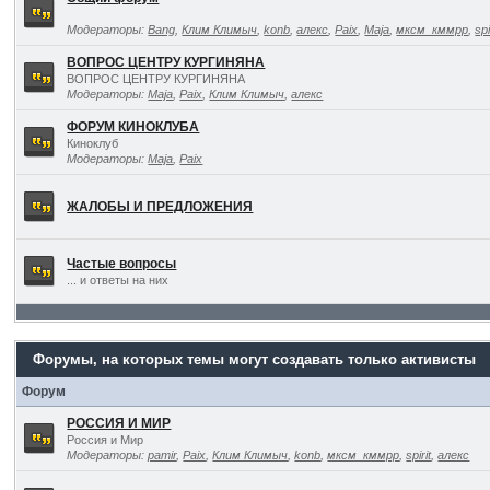
Модераторы:
Bang
,
Клим Климыч
,
konb
,
алекс
,
Paix
,
Maja
,
мксм_кммрр
,
spi
ВОПРОС ЦЕНТРУ КУРГИНЯНА
ВОПРОС ЦЕНТРУ КУРГИНЯНА
Модераторы:
Maja
,
Paix
,
Клим Климыч
,
алекс
ФОРУМ КИНОКЛУБА
Киноклуб
Модераторы:
Maja
,
Paix
ЖАЛОБЫ И ПРЕДЛОЖЕНИЯ
Частые вопросы
... и ответы на них
Форумы, на которых темы могут создавать только активисты
Форум
РОССИЯ И МИР
Россия и Мир
Модераторы:
pamir
,
Paix
,
Клим Климыч
,
konb
,
мксм_кммрр
,
spirit
,
алекс