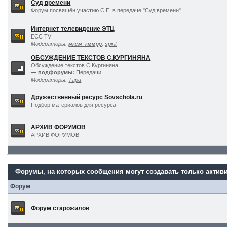
Суд времени
Форум посвящён участию С.Е. в передаче "Суд времени".
Интернет телевидение ЭТЦ
ECC TV
Модераторы:
мксм_кммрр
,
spirit
ОБСУЖДЕНИЕ ТЕКСТОВ С.КУРГИНЯНА
Обсуждение текстов С.Кургиняна
— подфорумы:
Передачи
Модераторы:
Тара
Дружественный ресурс Sovschola.ru
Подбор материалов для ресурса.
АРХИВ ФОРУМОВ
АРХИВ ФОРУМОВ
Форумы, на которых сообщения могут создавать только актив
Форум
Форум старожилов