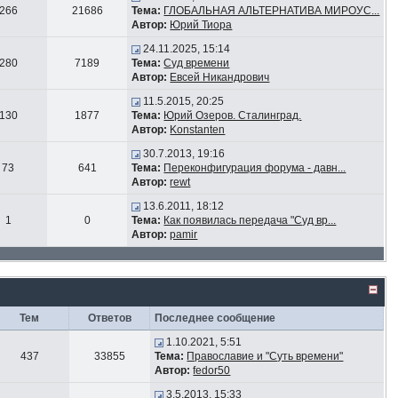
266
21686
Тема:
ГЛОБАЛЬНАЯ АЛЬТЕРНАТИВА МИРОУС...
Автор:
Юрий Тиора
24.11.2025, 15:14
280
7189
Тема:
Суд времени
Автор:
Евсей Никандрович
11.5.2015, 20:25
130
1877
Тема:
Юрий Озеров. Сталинград.
Автор:
Konstanten
30.7.2013, 19:16
73
641
Тема:
Переконфигурация форума - давн...
Автор:
rewt
13.6.2011, 18:12
1
0
Тема:
Как появилась передача "Суд вр...
Автор:
pamir
Тем
Ответов
Последнее сообщение
1.10.2021, 5:51
437
33855
Тема:
Православие и "Суть времени"
Автор:
fedor50
3.5.2013, 15:33