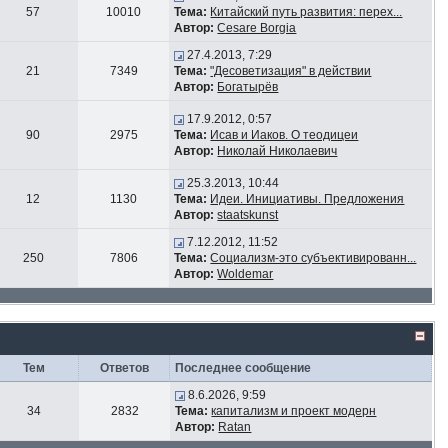
57
10010
Тема:
Китайский путь развития: перех...
Автор:
Cesare Borgia
27.4.2013, 7:29
21
7349
Тема:
"Десоветизация" в действии
Автор:
Богатырёв
17.9.2012, 0:57
90
2975
Тема:
Исав и Иаков. О теодицеи
Автор:
Николай Николаевич
25.3.2013, 10:44
12
1130
Тема:
Идеи. Инициативы. Предложения
Автор:
staatskunst
7.12.2012, 11:52
250
7806
Тема:
Социализм-это субъективированн...
Автор:
Woldemar
Тем
Ответов
Последнее сообщение
8.6.2026, 9:59
34
2832
Тема:
капитализм и проект модерн
Автор:
Ratan