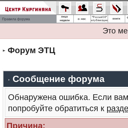
Правила форума
Это ме
Форум ЭТЦ
Сообщение форума
Обнаружена ошибка. Если вам
попробуйте обратиться к
разд
Причина: