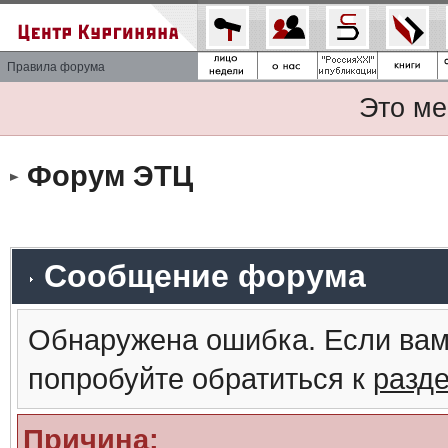
Правила форума
Это ме
Форум ЭТЦ
Сообщение форума
Обнаружена ошибка. Если вам
попробуйте обратиться к
разд
Причина: