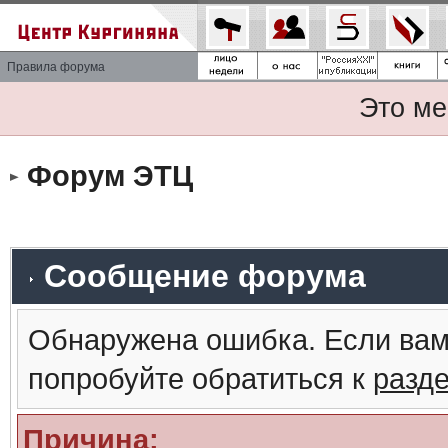
Правила форума
Это ме
Форум ЭТЦ
Сообщение форума
Обнаружена ошибка. Если вам
попробуйте обратиться к
разд
Причина: