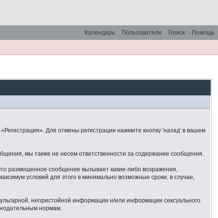
Календарь
Пользователи
Поиск
Помощь
«Регистрация». Для отмены регистрации нажмите кнопку 'назад' в вашем
общения, мы также не несем ответственности за содержание сообщения.
 что размещенное сообщение вызывает какие-либо возражения,
аксимум условий для этого в минимально возможные сроки, в случае,
 вульгарной, непристойной информации и/или информации сексуального
онодательным нормам.