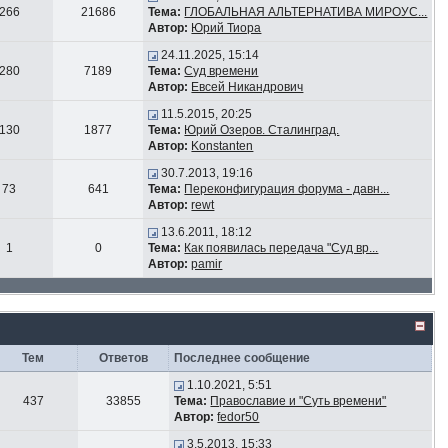
266
21686
Тема:
ГЛОБАЛЬНАЯ АЛЬТЕРНАТИВА МИРОУС...
Автор:
Юрий Тиора
24.11.2025, 15:14
280
7189
Тема:
Суд времени
Автор:
Евсей Никандрович
11.5.2015, 20:25
130
1877
Тема:
Юрий Озеров. Сталинград.
Автор:
Konstanten
30.7.2013, 19:16
73
641
Тема:
Переконфигурация форума - давн...
Автор:
rewt
13.6.2011, 18:12
1
0
Тема:
Как появилась передача "Суд вр...
Автор:
pamir
Тем
Ответов
Последнее сообщение
1.10.2021, 5:51
437
33855
Тема:
Православие и "Суть времени"
Автор:
fedor50
3.5.2013, 15:33