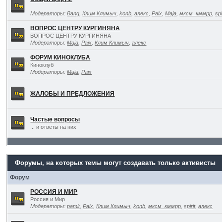
Модераторы:
Bang
,
Клим Климыч
,
konb
,
алекс
,
Paix
,
Maja
,
мксм_кммрр
,
spi
ВОПРОС ЦЕНТРУ КУРГИНЯНА
ВОПРОС ЦЕНТРУ КУРГИНЯНА
Модераторы:
Maja
,
Paix
,
Клим Климыч
,
алекс
ФОРУМ КИНОКЛУБА
Киноклуб
Модераторы:
Maja
,
Paix
ЖАЛОБЫ И ПРЕДЛОЖЕНИЯ
Частые вопросы
... и ответы на них
Форумы, на которых темы могут создавать только активисты
Форум
РОССИЯ И МИР
Россия и Мир
Модераторы:
pamir
,
Paix
,
Клим Климыч
,
konb
,
мксм_кммрр
,
spirit
,
алекс