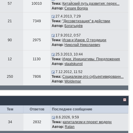
57
10010
Тема:
Китайский путь развития: перех...
Автор:
Cesare Borgia
27.4.2013, 7:29
21
7349
Тема:
"Десоветизация" в действии
Автор:
Богатырёв
17.9.2012, 0:57
90
2975
Тема:
Исав и Иаков. О теодицеи
Автор:
Николай Николаевич
25.3.2013, 10:44
12
1130
Тема:
Идеи. Инициативы. Предложения
Автор:
staatskunst
7.12.2012, 11:52
250
7806
Тема:
Социализм-это субъективированн...
Автор:
Woldemar
Тем
Ответов
Последнее сообщение
8.6.2026, 9:59
34
2832
Тема:
капитализм и проект модерн
Автор:
Ratan