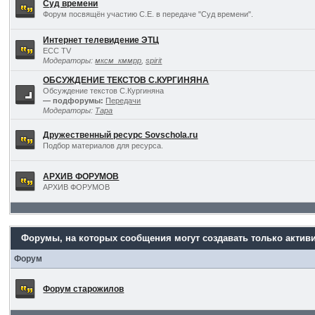
Суд времени
Форум посвящён участию С.Е. в передаче "Суд времени".
Интернет телевидение ЭТЦ
ECC TV
Модераторы:
мксм_кммрр
,
spirit
ОБСУЖДЕНИЕ ТЕКСТОВ С.КУРГИНЯНА
Обсуждение текстов С.Кургиняна
— подфорумы:
Передачи
Модераторы:
Тара
Дружественный ресурс Sovschola.ru
Подбор материалов для ресурса.
АРХИВ ФОРУМОВ
АРХИВ ФОРУМОВ
Форумы, на которых сообщения могут создавать только актив
Форум
Форум старожилов