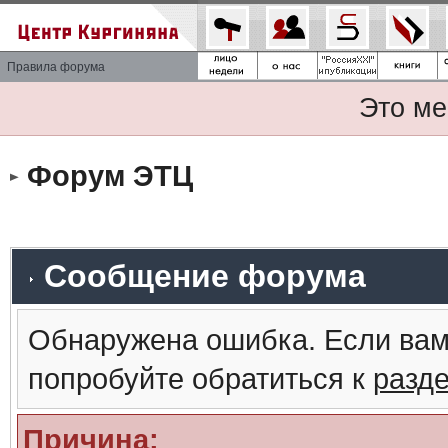
Правила форума
Это ме
Форум ЭТЦ
Сообщение форума
Обнаружена ошибка. Если вам
попробуйте обратиться к
разд
Причина: