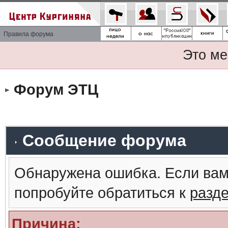
Правила форума
Это ме
Форум ЭТЦ
Сообщение форума
Обнаружена ошибка. Если вам
попробуйте обратиться к
разд
Причина: