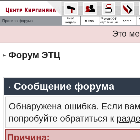
Правила форума
Это ме
Форум ЭТЦ
Сообщение форума
Обнаружена ошибка. Если вам
попробуйте обратиться к
разд
Причина: